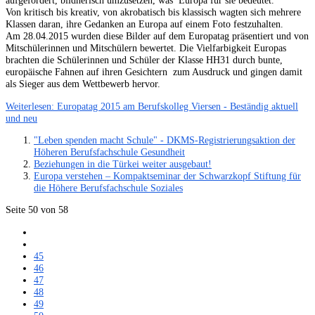
aufgefordert, bildnerisch umzusetzen, was Europa für sie bedeutet.
Von kritisch bis kreativ, von akrobatisch bis klassisch wagten sich mehrere
Klassen daran, ihre Gedanken an Europa auf einem Foto festzuhalten.
Am 28.04.2015 wurden diese Bilder auf dem Europatag präsentiert und von
Mitschülerinnen und Mitschülern bewertet. Die Vielfarbigkeit Europas
brachten die Schülerinnen und Schüler der Klasse HH31 durch bunte,
europäische Fahnen auf ihren Gesichtern zum Ausdruck und gingen damit
als Sieger aus dem Wettbewerb hervor.
Weiterlesen: Europatag 2015 am Berufskolleg Viersen - Beständig aktuell
und neu
"Leben spenden macht Schule" - DKMS-Registrierungsaktion der
Höheren Berufsfachschule Gesundheit
Beziehungen in die Türkei weiter ausgebaut!
Europa verstehen – Kompaktseminar der Schwarzkopf Stiftung für
die Höhere Berufsfachschule Soziales
Seite 50 von 58
45
46
47
48
49