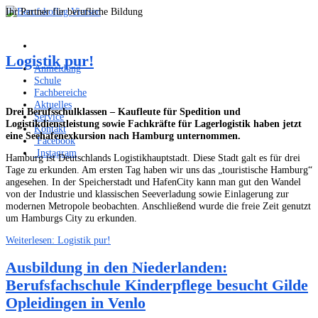
Ihr Partner für berufliche Bildung
Logistik pur!
Anmeldung
Schule
Fachbereiche
Aktuelles
Drei Berufsschulklassen – Kaufleute für Spedition und
Service
Logistikdienstleistung sowie Fachkräfte für Lagerlogistik haben jetzt
Kontakt
eine Seehafenexkursion nach Hamburg unternommen.
Facebook
Instagram
Hamburg ist Deutschlands Logistikhauptstadt. Diese Stadt galt es für drei
Tage zu erkunden. Am ersten Tag haben wir uns das „touristische Hamburg“
angesehen. In der Speicherstadt und HafenCity kann man gut den Wandel
von der Industrie und klassischen Seeverladung sowie Einlagerung zur
modernen Metropole beobachten. Anschließend wurde die freie Zeit genutzt
um Hamburgs City zu erkunden.
Weiterlesen: Logistik pur!
Ausbildung in den Niederlanden:
Berufsfachschule Kinderpflege besucht Gilde
Opleidingen in Venlo