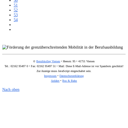
50
51
52
53
54
©
Berufskolleg Viersen
• Heesstr. 95 • 41751 Viersen
Tel.: 02162 95497 0 • Fax: 02162 95497 51 • Mail:
Diese E-Mail-Adresse ist vor Spambots geschützt!
Zur Anzeige muss JavaScript eingeschaltet sein.
Impressum
•
Datenschutzerklärung
Anfahrt
•
Bus & Bahn
Nach oben