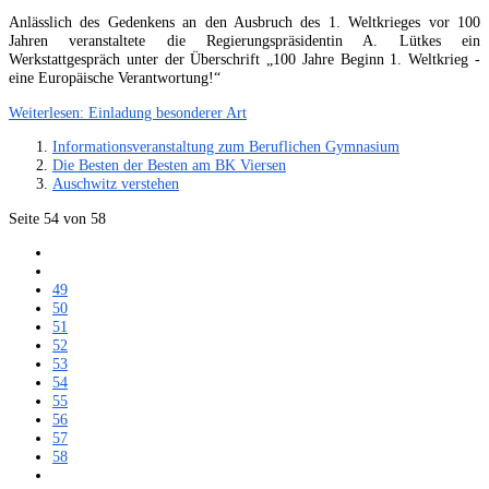
Anlässlich des Gedenkens an den Ausbruch des 1. Weltkrieges vor 100
Jahren veranstaltete die Regierungspräsidentin A. Lütkes ein
Werkstattgespräch unter der Überschrift „100 Jahre Beginn 1. Weltkrieg -
eine Europäische Verantwortung!“
Weiterlesen: Einladung besonderer Art
Informationsveranstaltung zum Beruflichen Gymnasium
Die Besten der Besten am BK Viersen
Auschwitz verstehen
Seite 54 von 58
49
50
51
52
53
54
55
56
57
58