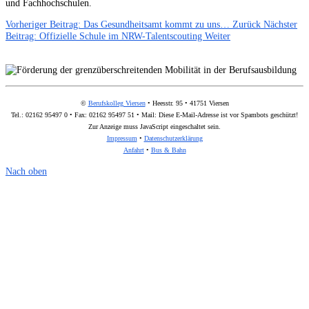
und Fachhochschulen.
Vorheriger Beitrag: Das Gesundheitsamt kommt zu uns…
Zurück
Nächster
Beitrag: Offizielle Schule im NRW-Talentscouting
Weiter
©
Berufskolleg Viersen
• Heesstr. 95 • 41751 Viersen
Tel.: 02162 95497 0 • Fax: 02162 95497 51 • Mail:
Diese E-Mail-Adresse ist vor Spambots geschützt!
Zur Anzeige muss JavaScript eingeschaltet sein.
Impressum
•
Datenschutzerklärung
Anfahrt
•
Bus & Bahn
Nach oben