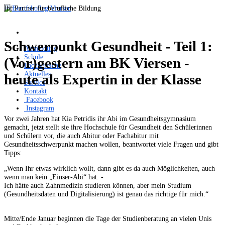
Ihr Partner für berufliche Bildung
Schwerpunkt Gesundheit - Teil 1:
Anmeldung
Schule
(Vor)gestern am BK Viersen -
Fachbereiche
Aktuelles
heute als Expertin in der Klasse
Service
Kontakt
Facebook
Instagram
Vor zwei Jahren hat Kia Petridis ihr Abi im Gesundheitsgymnasium
gemacht, jetzt stellt sie ihre Hochschule für Gesundheit den Schülerinnen
und Schülern vor, die auch Abitur oder Fachabitur mit
Gesundheitsschwerpunkt machen wollen, beantwortet viele Fragen und gibt
Tipps:
„Wenn Ihr etwas wirklich wollt, dann gibt es da auch Möglichkeiten, auch
wenn man kein „Einser-Abi“ hat. -
Ich hätte auch Zahnmedizin studieren können, aber mein Studium
(Gesundheitsdaten und Digitalisierung) ist genau das richtige für mich.“
Mitte/Ende Januar beginnen die Tage der Studienberatung an vielen Unis