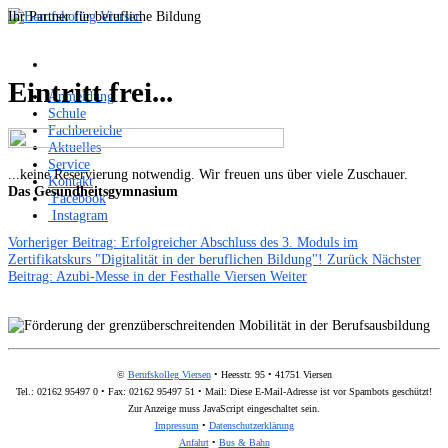
Ihr Partner für berufliche Bildung
Eintritt frei...
Anmeldung
Schule
Fachbereiche
Aktuelles
Service
...keine Reservierung notwendig. Wir freuen uns über viele Zuschauer.
Kontakt
Das Gesundheitsgymnasium
Facebook
Instagram
Vorheriger Beitrag: Erfolgreicher Abschluss des 3. Moduls im
Zertifikatskurs "Digitalität in der beruflichen Bildung"!
Zurück
Nächster
Beitrag: Azubi-Messe in der Festhalle Viersen
Weiter
©
Berufskolleg Viersen
• Heesstr. 95 • 41751 Viersen
Tel.: 02162 95497 0 • Fax: 02162 95497 51 • Mail:
Diese E-Mail-Adresse ist vor Spambots geschützt!
Zur Anzeige muss JavaScript eingeschaltet sein.
Impressum
•
Datenschutzerklärung
Anfahrt
•
Bus & Bahn