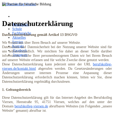
Ihr Partner für berufliche Bildung
Datenschutzerklärung
Anmeldung
Schule
Fachbereiche
Datenschutzerklärung gemäß
Artikel
13
DSGVO
Aktuelles
Service
Wir freuen uns über Ihren Besuch auf unserer Website.
Kontakt
Datenschutz und Datensicherheit bei der Nutzung unserer Website sind für
Facebook
uns selbstverständlich. Wir möchten Sie daher an dieser Stelle darüber
Instagram
informieren, welche Ihrer personenbezogenen Daten wir bei Ihrem Besuch
auf unserer Website erfassen und für welche Zwecke diese genutzt werden.
Diese Datenschutzerklärung kann jederzeit unter der URL
berufskolleg-
viersen.de/kontakt.html
abgerufen werden. Da Gesetzesänderungen oder
Änderungen unserer internen Prozesse eine Anpassung dieser
Datenschutzerklärung erforderlich machen können, bitten wir Sie, diese
Datenschutzerklärung regelmäßig durchzulesen.
1. Geltungsbereich
Diese Datenschutzerklärung gilt für das Internet-Angebot de
s Berufskolleg
Viersen
, H
eesstraße 95
,
41751 Viersen
, welches auf den unter der
Domain
berufskolleg-viersen.de
abrufbaren Websites (im Folgenden „unsere
Website“ genannt) abrufbar ist.