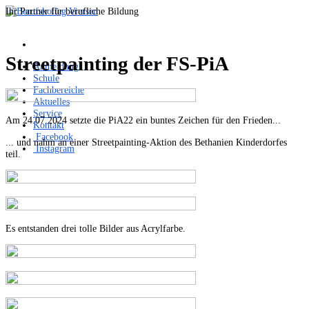
Ihr Partner für berufliche Bildung
Streetpainting der FS-PiA
Anmeldung
Schule
Fachbereiche
Aktuelles
Service
Am 24.07.2024 setzte die PiA22 ein buntes Zeichen für den Frieden...
Kontakt
Facebook
... und nahm an einer Streetpainting-Aktion des Bethanien Kinderdorfes
Instagram
teil.
Es entstanden drei tolle Bilder aus Acrylfarbe.