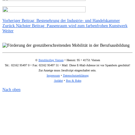
Vorheriger Beitrag: Bestenehrung der Industrie- und Handelskammer
Zurück
Nächster Beitrag: Pausenraum wird zum farbenfrohen Kunstwerk
Weiter
©
Berufskolleg Viersen
• Heesstr. 95 • 41751 Viersen
Tel.: 02162 95497 0 • Fax: 02162 95497 51 • Mail:
Diese E-Mail-Adresse ist vor Spambots geschützt!
Zur Anzeige muss JavaScript eingeschaltet sein.
Impressum
•
Datenschutzerklärung
Anfahrt
•
Bus & Bahn
Nach oben