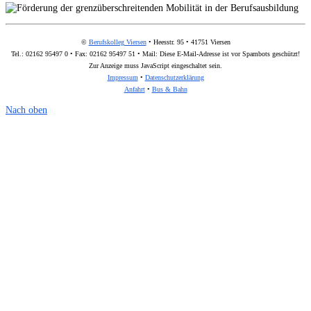
©
Berufskolleg Viersen
• Heesstr. 95 • 41751 Viersen
Tel.: 02162 95497 0 • Fax: 02162 95497 51 • Mail:
Diese E-Mail-Adresse ist vor Spambots geschützt!
Zur Anzeige muss JavaScript eingeschaltet sein.
Impressum
•
Datenschutzerklärung
Anfahrt
•
Bus & Bahn
Nach oben