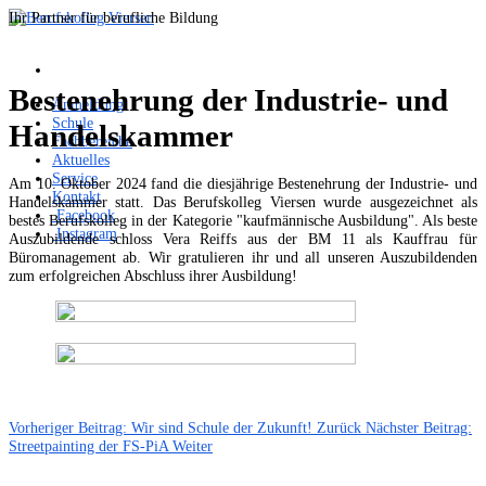
Ihr Partner für berufliche Bildung
Bestenehrung der Industrie- und
Anmeldung
Schule
Handelskammer
Fachbereiche
Aktuelles
Service
Am 10. Oktober 2024 fand die diesjährige Bestenehrung der Industrie- und
Kontakt
Handelskammer statt. Das Berufskolleg Viersen wurde ausgezeichnet als
Facebook
bestes Berufskolleg in der Kategorie "kaufmännische Ausbildung". Als beste
Instagram
Auszubildende schloss Vera Reiffs aus der BM 11 als Kauffrau für
Büromanagement ab. Wir gratulieren ihr und all unseren Auszubildenden
zum erfolgreichen Abschluss ihrer Ausbildung!
Vorheriger Beitrag: Wir sind Schule der Zukunft!
Zurück
Nächster Beitrag:
Streetpainting der FS-PiA
Weiter