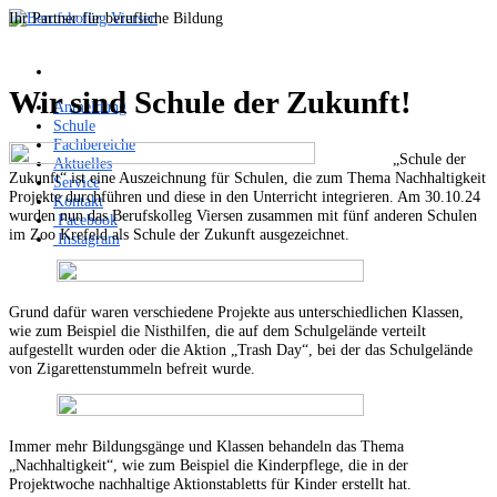
Ihr Partner für berufliche Bildung
Wir sind Schule der Zukunft!
Anmeldung
Schule
Fachbereiche
„Schule der
Aktuelles
Zukunft“ ist eine Auszeichnung für Schulen, die zum Thema Nachhaltigkeit
Service
Projekte durchführen und diese in den Unterricht integrieren. Am 30.10.24
Kontakt
wurden nun das Berufskolleg Viersen zusammen mit fünf anderen Schulen
Facebook
im Zoo Krefeld als Schule der Zukunft ausgezeichnet.
Instagram
Grund dafür waren verschiedene Projekte aus unterschiedlichen Klassen,
wie zum Beispiel die Nisthilfen, die auf dem Schulgelände verteilt
aufgestellt wurden oder die Aktion „Trash Day“, bei der das Schulgelände
von Zigarettenstummeln befreit wurde.
Immer mehr Bildungsgänge und Klassen behandeln das Thema
„Nachhaltigkeit“, wie zum Beispiel die Kinderpflege, die in der
Projektwoche nachhaltige Aktionstabletts für Kinder erstellt hat.