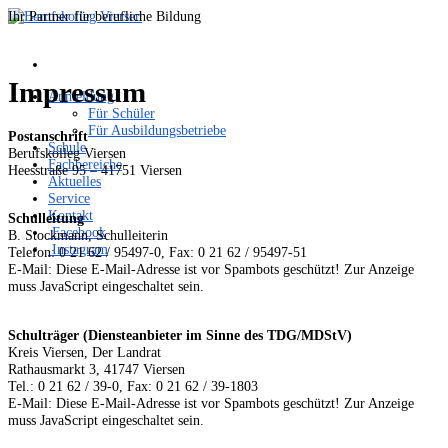
Ihr Partner für berufliche Bildung
Impressum
Anmeldung
Für Schüler
Für Ausbildungsbetriebe
Postanschrift
Schule
Berufskolleg Viersen
Fachbereiche
Heesstraße 95 – 41751 Viersen
Aktuelles
Service
Kontakt
Schulleitung
Facebook
B. Stockmann, Schulleiterin
Instagram
Telefon: 0 21 62 / 95497-0, Fax: 0 21 62 / 95497-51
E-Mail:
Diese E-Mail-Adresse ist vor Spambots geschützt! Zur Anzeige
muss JavaScript eingeschaltet sein.
Schulträger (Diensteanbieter im Sinne des TDG/MDStV)
Kreis Viersen, Der Landrat
Rathausmarkt 3, 41747 Viersen
Tel.: 0 21 62 / 39-0, Fax: 0 21 62 / 39-1803
E-Mail:
Diese E-Mail-Adresse ist vor Spambots geschützt! Zur Anzeige
muss JavaScript eingeschaltet sein.