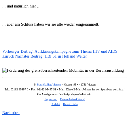
... und natürlich hier ...
... aber am Schluss haben wir sie alle wieder eingesammelt.
Vorheriger Beitrag: Aufklärungskampagne zum Thema HIV und AIDS
Zurück
Nächster Beitrag: HBI 51 in Holland
Weiter
©
Berufskolleg Viersen
• Heesstr. 95 • 41751 Viersen
Tel.: 02162 95497 0 • Fax: 02162 95497 51 • Mail:
Diese E-Mail-Adresse ist vor Spambots geschützt!
Zur Anzeige muss JavaScript eingeschaltet sein.
Impressum
•
Datenschutzerklärung
Anfahrt
•
Bus & Bahn
Nach oben