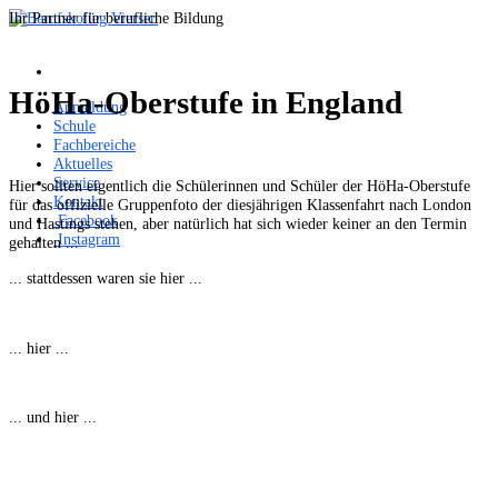
Ihr Partner für berufliche Bildung
HöHa-Oberstufe in England
Anmeldung
Schule
Fachbereiche
Aktuelles
Service
Hier sollten eigentlich die Schülerinnen und Schüler der HöHa-Oberstufe
Kontakt
für das offizielle Gruppenfoto der diesjährigen Klassenfahrt nach London
Facebook
und Hastings stehen, aber natürlich hat sich wieder keiner an den Termin
Instagram
gehalten ...
... stattdessen waren sie hier ...
... hier ...
... und hier ...