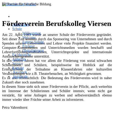
Ihr Partner für berufliche Bildung
Förderverein Berufskolleg Viersen
Anmeldung
Schule
Willkommen
Am 22. April 1983 wurde an unserer Schule der Förderverein gegründet.
Welcome
Seit dieser Zeit konnten durch das Sponsoring von Unternehmen und durch
Europa-Schule
Spenden unserer Lehrerinnen und Lehrer viele Projekte finanziert werden.
Förderer
Computer-Komponenten und Unterrichtsmedien wurden beschafft und
Digitalisierung
Lehrerfortbildungsmaßnahmen, Unterrichtsprojekte und internationale
Fachbereiche
Austauschprogramme unterstützt.
Aktuelles
In den letzten Jahren hat vor allem die Förderung von sozial schwachen
Service
Schülerinnen und Schülern, beispielsweise im Hinblick auf die
Kontakt
Ermöglichung der Teilnahme an Klassenfahrten oder kulturellen
Facebook
Veranstaltungen wie z.B. Theaterbesuchen, an Wichtigkeit gewonnen.
Instagram
Es ist also offensichtlich: Die Bedeutung des Fördervereins wird in naher
Zukunft eher noch zunehmen.
In diesem Sinne sieht sich unser Förderverein in der Pflicht, auch weiterhin
im Interesse der Schülerinnen und Schüler intensiv, wenn nicht gar
verstärkt, für seine Anliegen zu werben und selbstverständlich ebenso
immer wieder über Früchte seiner Arbeit zu informieren.
Petra Vahrenhorst