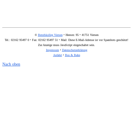
©
Berufskolleg Viersen
• Heesstr. 95 • 41751 Viersen
Tel.: 02162 95497 0 • Fax: 02162 95497 51 • Mail:
Diese E-Mail-Adresse ist vor Spambots geschützt!
Zur Anzeige muss JavaScript eingeschaltet sein.
Impressum
•
Datenschutzerklärung
Anfahrt
•
Bus & Bahn
Nach oben