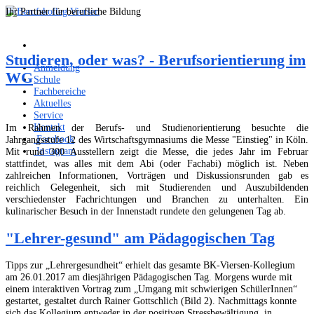
Ihr Partner für berufliche Bildung
Studieren, oder was? - Berufsorientierung im
Anmeldung
WG
Schule
Fachbereiche
Aktuelles
Service
Kontakt
Im Rahmen der Berufs- und Studienorientierung besuchte die
Facebook
Jahrgangsstufe 12 des Wirtschaftsgymnasiums die Messe "Einstieg" in Köln.
Instagram
Mit rund 300 Ausstellern zeigt die Messe, die jedes Jahr im Februar
stattfindet, was alles mit dem Abi (oder Fachabi) möglich ist. Neben
zahlreichen Informationen, Vorträgen und Diskussionsrunden gab es
reichlich Gelegenheit, sich mit Studierenden und Auszubildenden
verschiedenster Fachrichtungen und Branchen zu unterhalten. Ein
kulinarischer Besuch in der Innenstadt rundete den gelungenen Tag ab.
"Lehrer-gesund" am Pädagogischen Tag
Tipps zur „Lehrergesundheit“ erhielt das gesamte BK-Viersen-Kollegium
am 26.01.2017 am diesjährigen Pädagogischen Tag. Morgens wurde mit
einem interaktiven Vortrag zum „Umgang mit schwierigen SchülerInnen“
gestartet, gestaltet durch Rainer Gottschlich (Bild 2). Nachmittags konnte
sich das Kollegium entweder in der positiven Stressbewältigung, in