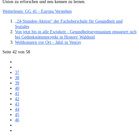
Union zu erforschen und neu kennen zu lernen.
Weiterlesen: GG 41 - Europa Verstehen
„24-Stunden-Aktion“ der Fachoberschule für Gesundheit und
Soziales
Von jetzt bis in alle Ewigkeit - Gesundheitsgymnasium engagiert sich
bei Gedenkstättenprojekt in Hostert/ Waldniel
Weltkonzern vor Ort - Jabil in Venray
Seite 42 von 58
37
38
39
40
41
42
43
44
45
46