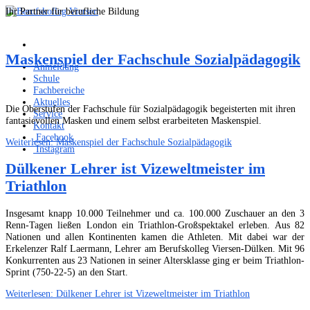
Ihr Partner für berufliche Bildung
Maskenspiel der Fachschule Sozialpädagogik
Anmeldung
Schule
Fachbereiche
Aktuelles
Die Oberstufen der Fachschule für Sozialpädagogik begeisterten mit ihren
Service
fantasievollen Masken und einem selbst erarbeiteten Maskenspiel.
Kontakt
Facebook
Weiterlesen: Maskenspiel der Fachschule Sozialpädagogik
Instagram
Dülkener Lehrer ist Vizeweltmeister im
Triathlon
Insgesamt knapp 10.000 Teilnehmer und ca. 100.000 Zuschauer an den 3
Renn-Tagen ließen London ein Triathlon-Großspektakel erleben. Aus 82
Nationen und allen Kontinenten kamen die Athleten. Mit dabei war der
Erkelenzer Ralf Laermann, Lehrer am Berufskolleg Viersen-Dülken. Mit 96
Konkurrenten aus 23 Nationen in seiner Altersklasse ging er beim Triathlon-
Sprint (750-22-5) an den Start.
Weiterlesen: Dülkener Lehrer ist Vizeweltmeister im Triathlon