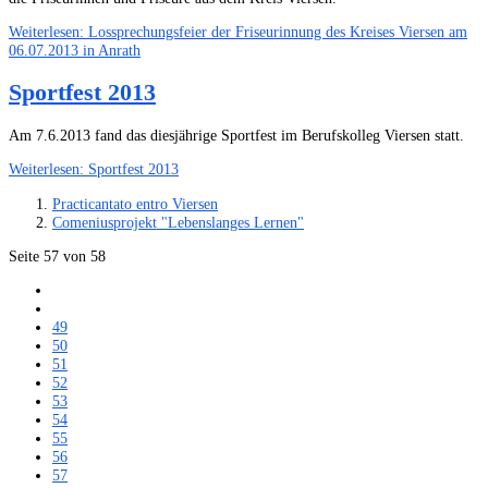
Weiterlesen: Lossprechungsfeier der Friseurinnung des Kreises Viersen am
06.07.2013 in Anrath
Sportfest 2013
Am 7.6.2013 fand das diesjährige Sportfest im Berufskolleg Viersen statt.
Weiterlesen: Sportfest 2013
Practicantato entro Viersen
Comeniusprojekt "Lebenslanges Lernen"
Seite 57 von 58
49
50
51
52
53
54
55
56
57