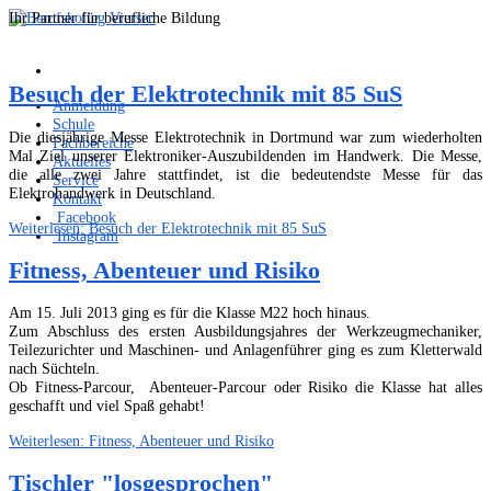
Ihr Partner für berufliche Bildung
Besuch der Elektrotechnik mit 85 SuS
Anmeldung
Schule
Die diesjährige Messe Elektrotechnik in Dortmund war zum wiederholten
Fachbereiche
Mal Ziel unserer Elektroniker-Auszubildenden im Handwerk. Die Messe,
Aktuelles
die alle zwei Jahre stattfindet, ist die bedeutendste Messe für das
Service
Elektrohandwerk in Deutschland.
Kontakt
Facebook
Weiterlesen: Besuch der Elektrotechnik mit 85 SuS
Instagram
Fitness, Abenteuer und Risiko
Am 15. Juli 2013 ging es für die Klasse M22 hoch hinaus.
Zum Abschluss des ersten Ausbildungsjahres der Werkzeugmechaniker,
Teilezurichter und Maschinen- und Anlagenführer ging es zum Kletterwald
nach Süchteln.
Ob Fitness-Parcour, Abenteuer-Parcour oder Risiko die Klasse hat alles
geschafft und viel Spaß gehabt!
Weiterlesen: Fitness, Abenteuer und Risiko
Tischler "losgesprochen"