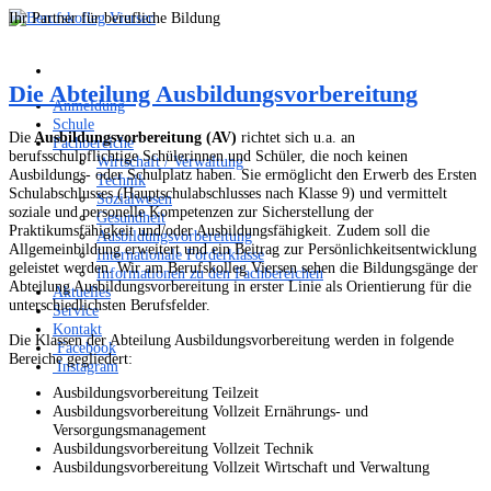
Ihr Partner für berufliche Bildung
Die Abteilung Ausbildungsvorbereitung
Anmeldung
Schule
Die
Ausbildungsvorbereitung (AV)
richtet sich u.a. an
Fachbereiche
berufsschulpflichtige Schülerinnen und Schüler, die noch keinen
Wirtschaft / Verwaltung
Ausbildungs- oder Schulplatz haben. Sie ermöglicht den Erwerb des Ersten
Technik
Schulabschlusses (Hauptschulabschlusses nach Klasse 9) und vermittelt
Sozialwesen
soziale und personelle Kompetenzen zur Sicherstellung der
Gesundheit
Praktikumsfähigkeit und/oder Ausbildungsfähigkeit. Zudem soll die
Ausbildungsvorbereitung
Allgemeinbildung erweitert und ein Beitrag zur Persönlichkeitsentwicklung
Internationale Förderklasse
geleistet werden. Wir am Berufskolleg Viersen sehen die Bildungsgänge der
Informationen zu den Fachbereichen
Abteilung Ausbildungsvorbereitung in erster Linie als Orientierung für die
Aktuelles
unterschiedlichsten Berufsfelder.
Service
Kontakt
Die Klassen der Abteilung Ausbildungsvorbereitung werden in folgende
Facebook
Bereiche gegliedert:
Instagram
Ausbildungsvorbereitung Teilzeit
Ausbildungsvorbereitung Vollzeit Ernährungs- und
Versorgungsmanagement
Ausbildungsvorbereitung Vollzeit Technik
Ausbildungsvorbereitung Vollzeit Wirtschaft und Verwaltung