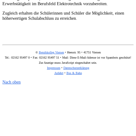
Erwerbstätigkeit im Berufsfeld Elektrotechnik vorzubereiten.
Zugleich erhalten die Schülerinnen und Schüler die Möglichkeit, einen
höherwertigen Schulabschluss zu erreichen.
©
Berufskolleg Viersen
• Heesstr. 95 • 41751 Viersen
Tel.: 02162 95497 0 • Fax: 02162 95497 51 • Mail:
Diese E-Mail-Adresse ist vor Spambots geschützt!
Zur Anzeige muss JavaScript eingeschaltet sein.
Impressum
•
Datenschutzerklärung
Anfahrt
•
Bus & Bahn
Nach oben