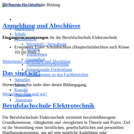
Ihr Partner für berufliche Bildung
Anmeldung und Abschlüsse
Anmeldung
Schule
Eingangsvoraussetzungen
für die Berufsfachschule Elektrotechnik:
Fachbereiche
Wirtschaft / Verwaltung
Erweiterter Erster Schulabschluss (Hauptschulabschluss nach Klasse
Technik
10) für Stufe 2
Sozialwesen
Gesundheit
Weiterlesen: Anmeldung und Abschlüsse
Ausbildungsvorbereitung
Internationale Förderklasse
Das sind wir!
Informationen zu den Fachbereichen
Aktuelles
Service
Hier erfahren Sie mehr über diesen Bildungsgang.
Kontakt
Weiterlesen: Das sind wir!
Facebook
Instagram
Berufsfachschule Elektrotechnik
Die Berufsfachschule Elektrotechnik vermittelt berufsfeldbezogene
Grundkenntnisse, -fähigkeiten und -fertigkeiten in Theorie und Praxis. Ziel
ist die Vermittlung einer beruflichen, gesellschaftlichen und personellen
Handlungskompetenz, um auf eine mögliche Ausbildung oder