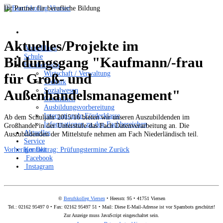
Ihr Partner für berufliche Bildung
Aktuelles/Projekte im
Anmeldung
Schule
Bildungsgang "Kaufmann/-frau
Fachbereiche
Wirtschaft / Verwaltung
für Groß- und
Technik
Sozialwesen
Außenhandelsmanagement"
Gesundheit
Ausbildungsvorbereitung
Internationale Förderklasse
Ab dem Schuljahr 2015/16 bieten wir unseren Auszubildenden im
Informationen zu den Fachbereichen
Großhandel in der Unterstufe das Fach Datenverarbeitung an. Die
Aktuelles
Auszubildenden der Mittelstufe nehmen am Fach Niederländisch teil.
Service
Kontakt
Vorheriger Beitrag: Prüfungstermine
Zurück
Facebook
Instagram
©
Berufskolleg Viersen
• Heesstr. 95 • 41751 Viersen
Tel.: 02162 95497 0 • Fax: 02162 95497 51 • Mail:
Diese E-Mail-Adresse ist vor Spambots geschützt!
Zur Anzeige muss JavaScript eingeschaltet sein.