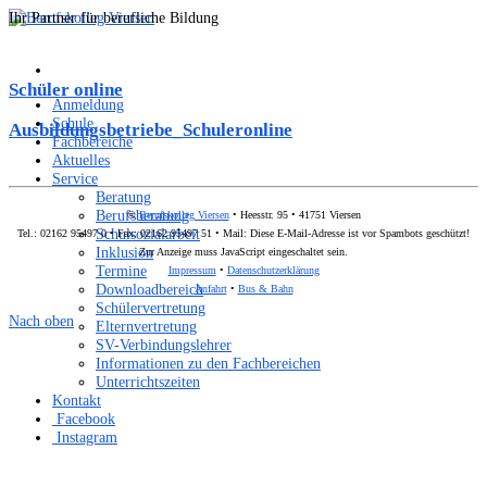
Ihr Partner für berufliche Bildung
Schüler online
Anmeldung
Schule
Ausbildungsbetriebe_Schuleronline
Fachbereiche
Aktuelles
Service
Beratung
Berufsberatung
©
Berufskolleg Viersen
• Heesstr. 95 • 41751 Viersen
Schulsozialarbeit
Tel.: 02162 95497 0 • Fax: 02162 95497 51 • Mail:
Diese E-Mail-Adresse ist vor Spambots geschützt!
Inklusion
Zur Anzeige muss JavaScript eingeschaltet sein.
Termine
Impressum
•
Datenschutzerklärung
Downloadbereich
Anfahrt
•
Bus & Bahn
Schülervertretung
Nach oben
Elternvertretung
SV-Verbindungslehrer
Informationen zu den Fachbereichen
Unterrichtszeiten
Kontakt
Facebook
Instagram