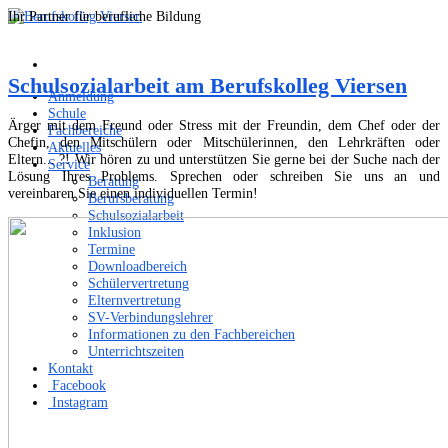
Ihr Partner für berufliche Bildung
Schulsozialarbeit am Berufskolleg Viersen
Anmeldung
Schule
Ärger mit dem Freund oder Stress mit der Freundin, dem Chef oder der
Fachbereiche
Chefin, den Mitschülern oder Mitschülerinnen, den Lehrkräften oder
Aktuelles
Eltern... ?! Wir hören zu und unterstützen Sie gerne bei der Suche nach der
Service
Lösung Ihres Problems. Sprechen oder schreiben Sie uns an und
Beratung
vereinbaren Sie einen individuellen Termin!
Berufsberatung
Schulsozialarbeit
Inklusion
Termine
Downloadbereich
Schülervertretung
Elternvertretung
SV-Verbindungslehrer
Informationen zu den Fachbereichen
Unterrichtszeiten
Kontakt
Facebook
Instagram