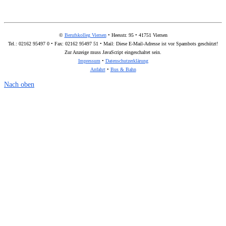
©
Berufskolleg Viersen
• Heesstr. 95 • 41751 Viersen
Tel.: 02162 95497 0 • Fax: 02162 95497 51 • Mail:
Diese E-Mail-Adresse ist vor Spambots geschützt!
Zur Anzeige muss JavaScript eingeschaltet sein.
Impressum
•
Datenschutzerklärung
Anfahrt
•
Bus & Bahn
Nach oben