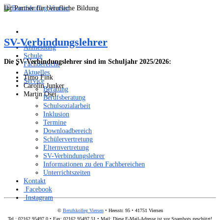
Ihr Partner für berufliche Bildung
SV-Verbindungslehrer
Anmeldung
Schule
Die SV-Verbindungslehrer sind im Schuljahr 2025/2026:
Fachbereiche
Aktuelles
Timo Fink
Service
Carolin Junker
Beratung
Martin Osei
Berufsberatung
Schulsozialarbeit
Inklusion
Termine
Downloadbereich
Schülervertretung
Elternvertretung
SV-Verbindungslehrer
Informationen zu den Fachbereichen
Unterrichtszeiten
Kontakt
Facebook
Instagram
©
Berufskolleg Viersen
• Heesstr. 95 • 41751 Viersen
Tel.: 02162 95497 0 • Fax: 02162 95497 51 • Mail:
Diese E-Mail-Adresse ist vor Spambots geschützt!