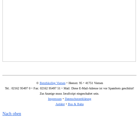
©
Berufskolleg Viersen
• Heesstr. 95 • 41751 Viersen
Tel.: 02162 95497 0 • Fax: 02162 95497 51 • Mail:
Diese E-Mail-Adresse ist vor Spambots geschützt!
Zur Anzeige muss JavaScript eingeschaltet sein.
Impressum
•
Datenschutzerklärung
Anfahrt
•
Bus & Bahn
Nach oben