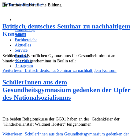
Ihr Partner für berufliche Bildung
Britisch-deutsches Seminar zu nachhaltigem
Anmeldung
Konsum
Schule
Fachbereiche
Aktuelles
Service
Kontakt
Schülerin des Beruflichen Gymnasiums für Gesundheit nimmt an
Facebook
binationalem Jugendseminar in Berlin teil:
Instagram
Weiterlesen: Britisch-deutsches Seminar zu nachhaltigem Konsum
SchülerInnen aus dem
Gesundheitsgymnasium gedenken der Opfer
des Nationalsozialismus
Die beiden Religionskurse der GG91 haben an der Gedenkfeier der
"Kinderheilanstalt Waldniel Hostert" teilgenommen.
Weiterlesen: SchülerInnen aus dem Gesundheitsgymnasium gedenken der