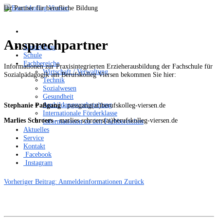
Ihr Partner für berufliche Bildung
Ansprechpartner
Anmeldung
Schule
Fachbereiche
Informationen zur Praxisintegrierten Erzieherausbildung der Fachschule für
Wirtschaft / Verwaltung
Sozialpädagogik am Berufskolleg Viersen bekommen Sie hier:
Technik
Sozialwesen
Gesundheit
Ausbildungsvorbereitung
Stephanie Paßgang
- passgang(at)berufskolleg-viersen.de
Internationale Förderklasse
Marlies Schroers
- marlies.schroers(at)berufskolleg-viersen.de
Informationen zu den Fachbereichen
Aktuelles
Service
Kontakt
Facebook
Instagram
Vorheriger Beitrag: Anmeldeinformationen
Zurück