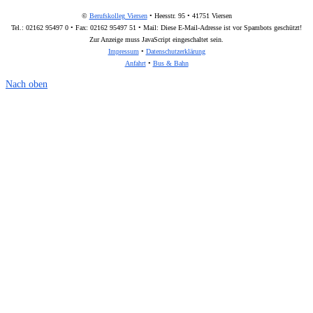
©
Berufskolleg Viersen
• Heesstr. 95 • 41751 Viersen
Tel.: 02162 95497 0 • Fax: 02162 95497 51 • Mail:
Diese E-Mail-Adresse ist vor Spambots geschützt!
Zur Anzeige muss JavaScript eingeschaltet sein.
Impressum
•
Datenschutzerklärung
Anfahrt
•
Bus & Bahn
Nach oben