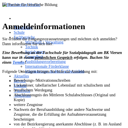
Ihr Partner für berufliche Bildung
Anmeldeinformationen
Anmeldung
Schule
Fachbereiche
Sie erfüllen die Eingangsvoraussetzungen und möchten sich anmelden?
Wirtschaft / Verwaltung
Dann informieren Sie sich hier:
Technik
Sozialwesen
Eine Bewerbung an der Fachschule für Sozialpädagogik am BK Viersen
Gesundheit
kann nur in einem
persönlichen Gespräch
erfolgen. Buchen Sie
Ausbildungsvorbereitung
einen
Termin
!
Internationale Förderklasse
Informationen zu den Fachbereichen
Folgende Unterlagen bringen Sie bitte zur Anmeldung mit:
Aktuelles
Bewerbungs-/Motivationsschreiben
Service
Lückenloser, tabellarischer Lebenslauf mit schulischem und
Kontakt
beruflichem Werdegang
Facebook
Abschlusszeugnis des Mittleren Schulabschlusses (Original und
Instagram
Kopie)
weitere Zeugnisse
Nachweis der Berufsausbildung oder andere Nachweise und
Zeugnisse, die die Erfüllung der Aufnahmevoraussetzung
bescheinigen
von der Bezirksregierung anerkannte Abschlüsse (z. B. im Ausland