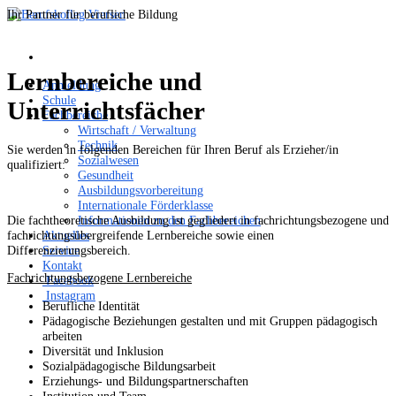
Ihr Partner für berufliche Bildung
Lernbereiche und
Anmeldung
Schule
Unterrichtsfächer
Fachbereiche
Wirtschaft / Verwaltung
Technik
Sie werden in folgenden Bereichen für Ihren Beruf als Erzieher/in
Sozialwesen
qualifiziert:
Gesundheit
Ausbildungsvorbereitung
Internationale Förderklasse
Die fachtheoretische Ausbildung ist gegliedert in fachrichtungsbezogene und
Informationen zu den Fachbereichen
fachrichtungsübergreifende Lernbereiche sowie einen
Aktuelles
Differenzierungsbereich.
Service
Kontakt
Fachrichtungsbezogene Lernbereiche
Facebook
Instagram
Berufliche Identität
Pädagogische Beziehungen gestalten und mit Gruppen pädagogisch
arbeiten
Diversität und Inklusion
Sozialpädagogische Bildungsarbeit
Erziehungs- und Bildungspartnerschaften
Institution und Team